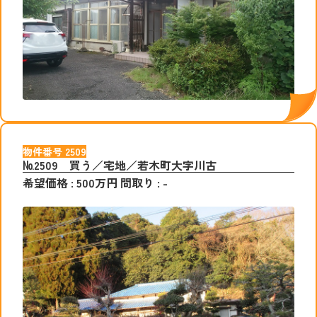
物件番号
2509
№2509 買う／宅地／若木町大字川古
希望価格
:
500
万円
間取り
:
-