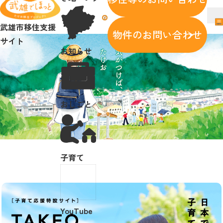
メニュー
武雄市移住支援サイト
facebook
メ
武雄市移住支援
メニューを開閉する
物件のお問い合わせ
武雄で暮らす魅力
サイト
お知らせ
サポート
空き家・空き地バンク
お知らせ
おしごと
おしごと
子育て
YouTube
facebook
子育て
問い合わせ
問い合わせ
YouTube