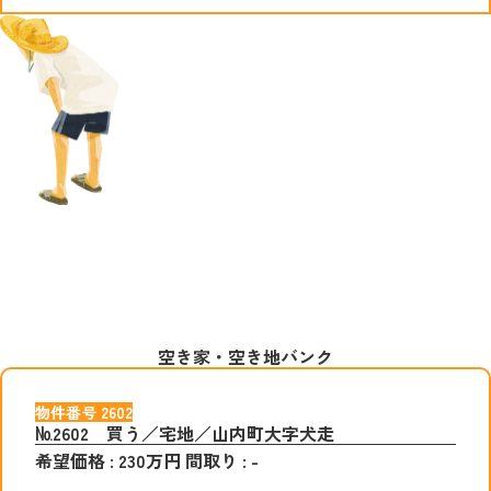
空き家・空き地バンク
物件番号
2602
№2602 買う／宅地／山内町大字犬走
希望価格
:
230
万円
間取り
:
-