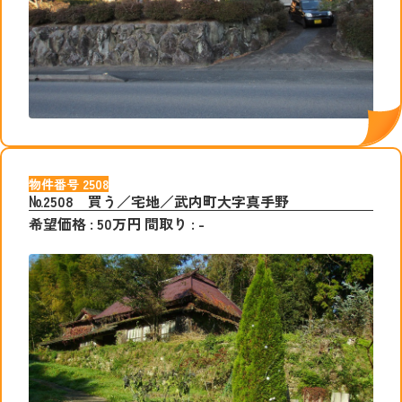
物件番号
2508
№2508 買う／宅地／武内町大字真手野
希望価格
:
50
万円
間取り
:
-