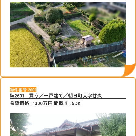
物件番号
2601
№2601 買う／一戸建て／朝日町大字甘久
希望価格
:
1300
万円
間取り
:
5DK