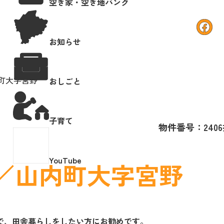
空き家・空き地バンク
fa
お知らせ
内町大字宮野
おしごと
子育て
物件番号：2406
YouTube
地／山内町大字宮野
で、田舎暮らしをしたい方にお勧めです。