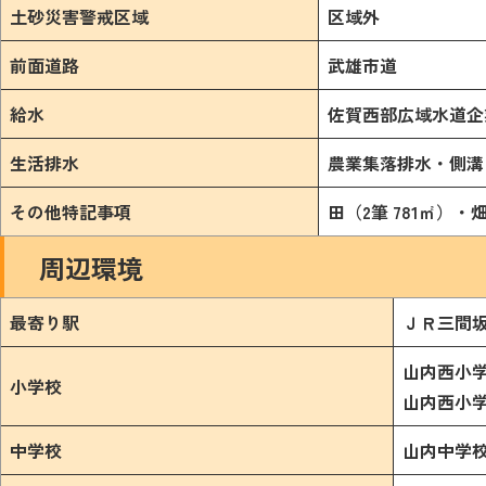
土砂災害警戒区域
区域外
前面道路
武雄市道
閉じる
給水
佐賀西部広域水道企
生活排水
農業集落排水・側溝
その他特記事項
田（2筆 781㎡）・
周辺環境
最寄り駅
ＪＲ三間
山内西小
小学校
山内西小
中学校
山内中