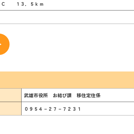
ＩＣ １３．５ｋｍ
武雄市役所 お結び課 移住定住係
０９５４－２
７－７２３１