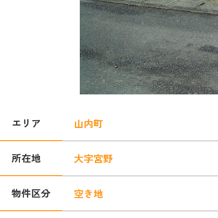
エリア
山内町
所在地
大字宮野
物件区分
空き地