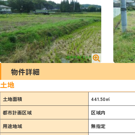
№2406 買う／宅地／山内町大字宮野
№2406
閉じる
物件詳細
土地
土地面積
441.50㎡
都市計画区域
区域内
用途地域
無指定