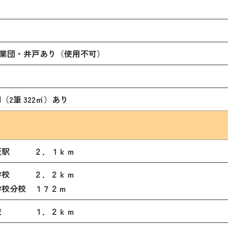
閉じる
閉じる
業団・井戸あり（使用不可）
畑（2筆 322㎡）あり
坂駅 ２．１ｋｍ
学校 ２．２ｋｍ
学校分校 １７２ｍ
学校 １．２ｋｍ