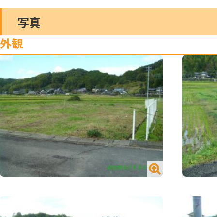
写真
外観
№2406 買う／宅地／山内町大字宮野
№2406