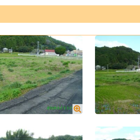
 買う／宅地／山内町大字宮野
№2406 買う／宅