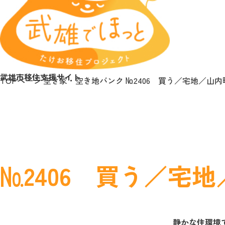
武雄市移住支援サイト
TOPページ
空き家・空き地バンク
№2406 買う／宅地／山
№2406 買う／宅
静かな住環境