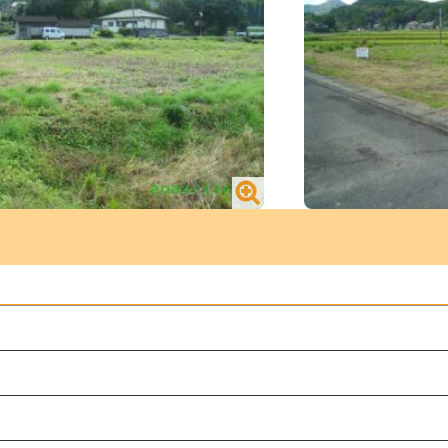
 買う／宅地／山内町大字宮野
№2406 買う／宅
閉じる
閉じる