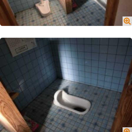
閉じる
№1716 買う／一戸建て／山内町大字宮野
閉じる