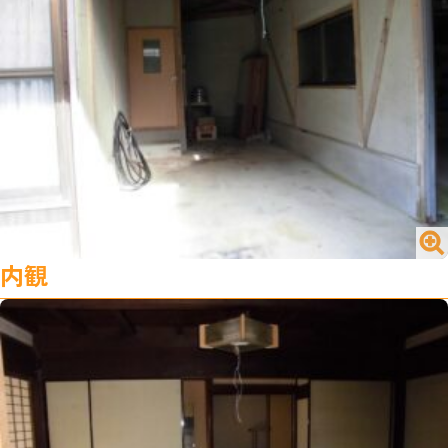
閉じる
№1716 買う／一戸建て／山内町大字宮野
内観