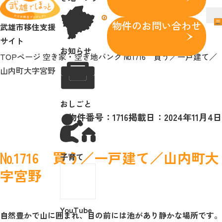
メニュー
武雄市移住支援サイト
facebook
メ
物件のお問い合わせ
武雄市移住支援
メニューを開閉する
武雄で暮らす魅力
サイト
お知らせ
サポート
TOPページ
空き家・空き地バンク
№1716 買う／一戸建て／
空き家・空き地バンク
山内町大字宮野
お知らせ
おしごと
おしごと
子育て
物件番号：1716
掲載日：2024年11月4日
YouTube
facebook
移住等のお問い合わせ
№1716 買う／一戸建て／山内町大
子育て
字宮野
物件のお問い合わせ
YouTube
自然豊かで山に囲まれ、目の前には池があり静かな場所です。