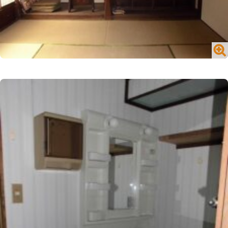
閉じる
№1716 買う／一戸建て／山内町大字宮野
閉じる