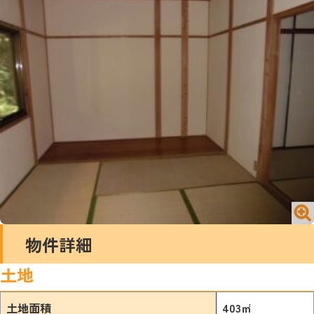
閉じる
№1716 買う／一戸建て／山内町大字宮野
物件詳細
土地
土地面積
403㎡