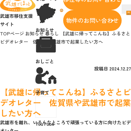
メニュー
武雄市移住支援サイト
facebook
メ
武雄市移住支援
メニューを開閉する
物件のお問い合わせ
武雄で暮らす魅力
サイト
お知らせ
サポート
TOPページ
お知らせ
暮らし
【武雄に帰ってこんね】ふるさと
空き家・空き地バンク
ビデオレター 佐賀県や武雄市で起業したい方へ
お知らせ
おしごと
おしごと
子育て
投稿日
2024.12.27
YouTube
facebook
【武雄に帰ってこんね】ふるさとビ
子育て
問い合わせ
デオレター 佐賀県や武雄市で起業
したい方へ
問い合わせ
武雄市を離れ、いろんなところで頑張っている方に向けたビデ
YouTube
オレター。