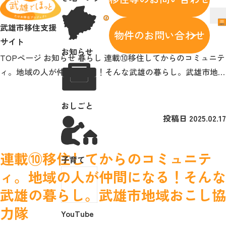
メニュー
武雄市移住支援サイト
facebook
メ
武雄市移住支援
メニューを開閉する
物件のお問い合わせ
武雄で暮らす魅力
サイト
お知らせ
サポート
TOPページ
お知らせ
暮らし
連載⑩移住してからのコミュニテ
空き家・空き地バンク
ィ。地域の人が仲間になる！そんな武雄の暮らし。武雄市地域
お知らせ
おこし協力隊
おしごと
おしごと
子育て
投稿日
2025.02.17
YouTube
facebook
連載⑩移住してからのコミュニテ
子育て
問い合わせ
ィ。地域の人が仲間になる！そんな
武雄の暮らし。武雄市地域おこし協
問い合わせ
力隊
YouTube